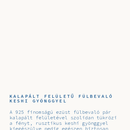
KALAPÁLT FELÜLETŰ FÜLBEVALÓ
KESHI GYÖNGGYEL
A 925 finomságú ezüst fülbevaló pár
kalapált felületével szolidan tükrözi
a fényt, rusztikus keshi gyönggyel
kiegészülve pedig egészen biztosan