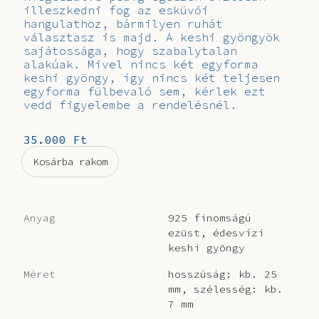
illeszkedni fog az esküvői
hangulathoz, bármilyen ruhát
választasz is majd. A keshi gyöngyök
sajátossága, hogy szabalytalan
alakúak. Mivel nincs két egyforma
keshi gyöngy, így nincs két teljesen
egyforma fülbevaló sem, kérlek ezt
vedd figyelembe a rendelésnél.
35.000 Ft
Anyag
925 finomságú
ezüst, édesvízi
keshi gyöngy
Méret
hosszúság: kb. 25
mm, szélesség: kb.
7 mm