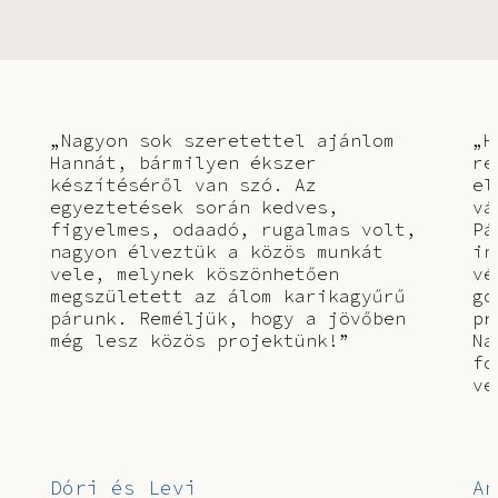
„Nagyon sok szeretettel ajánlom
„H
Hannát, bármilyen ékszer
re
készítéséről van szó. Az
el
egyeztetések során kedves,
vá
figyelmes, odaadó, rugalmas volt,
Pá
nagyon élveztük a közös munkát
in
vele, melynek köszönhetően
vé
megszületett az álom karikagyűrű
go
párunk. Reméljük, hogy a jövőben
pr
még lesz közös projektünk!”
Na
fo
ve
Dóri és Levi
An