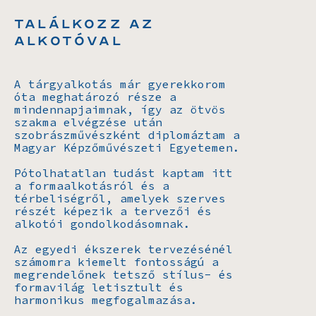
Találkozz az
Alkotóval
A tárgyalkotás már gyerekkorom
óta meghatározó része a
mindennapjaimnak, így az ötvös
szakma elvégzése után
szobrászművészként diplomáztam a
Magyar Képzőművészeti Egyetemen.
Pótolhatatlan tudást kaptam itt
a formaalkotásról és a
térbeliségről, amelyek szerves
részét képezik a tervezői és
alkotói gondolkodásomnak.
Az egyedi ékszerek tervezésénél
számomra kiemelt fontosságú a
megrendelőnek tetsző stílus- és
formavilág letisztult és
harmonikus megfogalmazása.